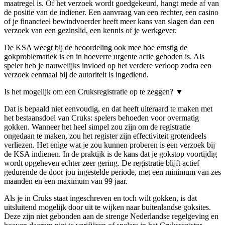
maatregel is. Of het verzoek wordt goedgekeurd, hangt mede af van
de positie van de indiener. Een aanvraag van een rechter, een casino
of je financieel bewindvoerder heeft meer kans van slagen dan een
verzoek van een gezinslid, een kennis of je werkgever.
De KSA weegt bij de beoordeling ook mee hoe ernstig de
gokproblematiek is en in hoeverre urgente actie geboden is. Als
speler heb je nauwelijks invloed op het verdere verloop zodra een
verzoek eenmaal bij de autoriteit is ingediend.
Is het mogelijk om een Cruksregistratie op te zeggen?
▼
Dat is bepaald niet eenvoudig, en dat heeft uiteraard te maken met
het bestaansdoel van Cruks: spelers behoeden voor overmatig
gokken. Wanneer het heel simpel zou zijn om de registratie
ongedaan te maken, zou het register zijn effectiviteit grotendeels
verliezen. Het enige wat je zou kunnen proberen is een verzoek bij
de KSA indienen. In de praktijk is de kans dat je gokstop voortijdig
wordt opgeheven echter zeer gering. De registratie blijft actief
gedurende de door jou ingestelde periode, met een minimum van zes
maanden en een maximum van 99 jaar.
Als je in Cruks staat ingeschreven en toch wilt gokken, is dat
uitsluitend mogelijk door uit te wijken naar buitenlandse goksites.
Deze zijn niet gebonden aan de strenge Nederlandse regelgeving en