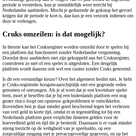
periode is verstreken, kun je onmiddellijk weer terecht bij
Nederlandse aanbieders. Mocht je gedurende de gokstop het gevoel
krijgen dat de periode te kort is, dan kun je een verzoek indienen om
deze te verlengen.
Cruks omzeilen: is dat mogelijk?
In theorie kan het Cruksregister worden omzeild door te spelen bij
een platform dat functioneert zonder Nederlandse vergunning.
Doordat deze aanbieders niet zijn gekoppeld aan het Cruksregister,
controleren ze niet of een speler is uitgesloten. Een dergelijk
platform wordt daarom ook wel een casino zonder Cruks genoemd.
Is dit een verstandige keuze? Over het algemeen beslist niet. Je hebt
je Cruks-registratie hoogstwaarschijnlijk met een gegronde reden
genomen of ontvangen. Als je al weet dat je een kwetsbare speler
bent, moet je beseffen dat je bij een buitenlands platform een nog
groter risico loopt om opnieuw gokproblemen te ontwikkelen.
Bovendien ben je daar minder goed beschermd tegen het verliezen
van veel geld in korte tijd, omdat er in tegenstelling tot bij een
Nederlands platform geen verplichte limieten gelden voor de
hoeveelheid geld en tijd die je besteedt. Daarnaast is er vaak minder
streng toezicht op de veiligheid van je speelsaldo, op een
zorgvuldige omgang met je privacygevoelige gegevens, en op het