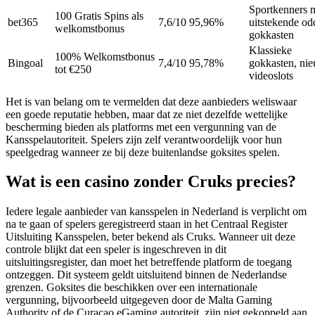
Sportkenners 
100 Gratis Spins als
bet365
7,6/10
95,96%
uitstekende od
welkomstbonus
gokkasten
Klassieke
100% Welkomstbonus
Bingoal
7,4/10
95,78%
gokkasten, ni
tot €250
videoslots
Het is van belang om te vermelden dat deze aanbieders weliswaar
een goede reputatie hebben, maar dat ze niet dezelfde wettelijke
bescherming bieden als platforms met een vergunning van de
Kansspelautoriteit. Spelers zijn zelf verantwoordelijk voor hun
speelgedrag wanneer ze bij deze buitenlandse goksites spelen.
Wat is een casino zonder Cruks precies?
Iedere legale aanbieder van kansspelen in Nederland is verplicht om
na te gaan of spelers geregistreerd staan in het Centraal Register
Uitsluiting Kansspelen, beter bekend als Cruks. Wanneer uit deze
controle blijkt dat een speler is ingeschreven in dit
uitsluitingsregister, dan moet het betreffende platform de toegang
ontzeggen. Dit systeem geldt uitsluitend binnen de Nederlandse
grenzen. Goksites die beschikken over een internationale
vergunning, bijvoorbeeld uitgegeven door de Malta Gaming
Authority of de Curaçao eGaming autoriteit, zijn niet gekoppeld aan