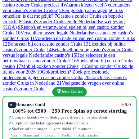
casino zonder Cruks precies?
4
Waarom kiezen veel Nederlanders
voor casino's zonder Cruks?
5
Een gokstop aanvragen
6
Cruks
omzeilen: is dat mogelijk?
7
Casino's zonder Cruks en beperkt
toezicht
8
Casino's zonder Cruks en de Nederlandse wetgeving
(KOA)
9
Risico's en verantwoord spelen bij een casino zonder
Cruks
10
Verschillen tussen legale Nederlandse casino's en casino's
zonder Cruks
11
Voordelen en nadelen van een casino zonder Cruks
12
Bonussen bij een casino zonder Cruks
13
Licenties bij online
casino's zonder Cruks
14
Betaalmethoden bij casino's zonder Cruks
versus legale Nederlandse casino's
15
Hoe selecteer je een
betrouwbaar casino zonder Cruks?
16
Spelaanbod bij een no Cruks
casino
17
Mobiel gokken zonder Cruks
18
Casino zonder Cruks: de
trends voor 2026
19
Gokprobleem? Zoek professionele
ondersteuning, geen casino zonder Cruks
20
Conclusie: casino's
zonder Cruks in Nederland
21
Veelgestelde vragen over online
casino's zonder Cruks
🏆 Best Choice
Bonanza Gold
5.0
★
#1
100% tot €500 + 250 Free Spins op eerste storting
Curaçao licentie — volledig geverifieerd en betrouwbaar
✓
Crypto en fiat betalingen met instant deposits
✓
Snelste uitbetalingen — gemiddeld 15 minuten
✓
Visa
Mastercard
Bitcoin
PayPal
Bank Transfer