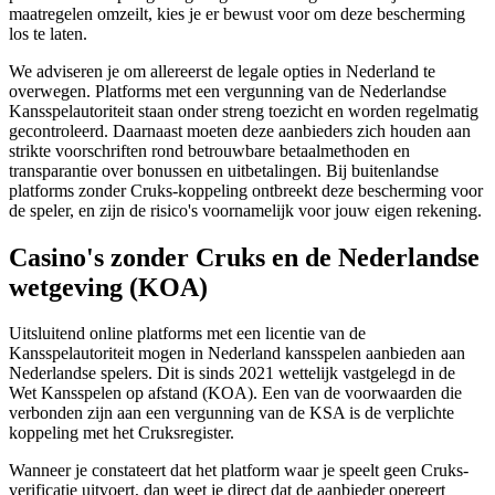
maatregelen omzeilt, kies je er bewust voor om deze bescherming
los te laten.
We adviseren je om allereerst de legale opties in Nederland te
overwegen. Platforms met een vergunning van de Nederlandse
Kansspelautoriteit staan onder streng toezicht en worden regelmatig
gecontroleerd. Daarnaast moeten deze aanbieders zich houden aan
strikte voorschriften rond betrouwbare betaalmethoden en
transparantie over bonussen en uitbetalingen. Bij buitenlandse
platforms zonder Cruks-koppeling ontbreekt deze bescherming voor
de speler, en zijn de risico's voornamelijk voor jouw eigen rekening.
Casino's zonder Cruks en de Nederlandse
wetgeving (KOA)
Uitsluitend online platforms met een licentie van de
Kansspelautoriteit mogen in Nederland kansspelen aanbieden aan
Nederlandse spelers. Dit is sinds 2021 wettelijk vastgelegd in de
Wet Kansspelen op afstand (KOA). Een van de voorwaarden die
verbonden zijn aan een vergunning van de KSA is de verplichte
koppeling met het Cruksregister.
Wanneer je constateert dat het platform waar je speelt geen Cruks-
verificatie uitvoert, dan weet je direct dat de aanbieder opereert