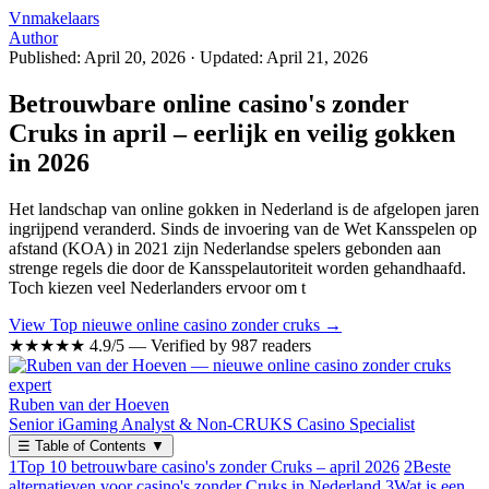
Vnmakelaars
Author
Published: April 20, 2026
·
Updated: April 21, 2026
Betrouwbare online casino's zonder
Cruks in april – eerlijk en veilig gokken
in 2026
Het landschap van online gokken in Nederland is de afgelopen jaren
ingrijpend veranderd. Sinds de invoering van de Wet Kansspelen op
afstand (KOA) in 2021 zijn Nederlandse spelers gebonden aan
strenge regels die door de Kansspelautoriteit worden gehandhaafd.
Toch kiezen veel Nederlanders ervoor om t
View Top nieuwe online casino zonder cruks →
★★★★★
4.9/5 — Verified by 987 readers
Ruben van der Hoeven
Senior iGaming Analyst & Non-CRUKS Casino Specialist
☰
Table of Contents
▼
1
Top 10 betrouwbare casino's zonder Cruks – april 2026
2
Beste
alternatieven voor casino's zonder Cruks in Nederland
3
Wat is een