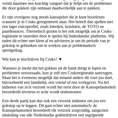
vormt daarmee een krachtig vangnet dat je helpt om de problemen
die door gokken zijn ontstaan daadwerkelijk aan te pakken.
Er zijn overigens nog steeds kansspelen die je kunt beoefenen
wanneer je in Cruks geregistreerd staat. Het betreft dan spellen met
een lager risicoprofiel, zoals loterijen, krasloten, de TOTO en
paardenraces. Theoretisch gezien is het ook mogelijk om je Cruks-
registratie te omzeilen door te spelen bij buitenlandse platforms. Wij
raden dit echter met klem af en adviseren je om de periode van je
gokstop te gebruiken om te werken aan je problematisch
speelgedrag.
Wie kan je inschrijven bij Cruks?
▼
Wanneer je merkt dat het gokken uit de hand dreigt te lopen en
problemen veroorzaakt, kun je zelf een Cruksregistratie aanvragen.
Maar het is eveneens mogelijk dat iemand anders dit voor jou doet,
bijvoorbeeld een familielid, een vriend of een werkgever. Na het
indienen van zo'n verzoek wordt het eerst door de Kansspelautoriteit
beoordeeld alvorens er actie wordt ondernomen.
Een derde partij kan dus ook een verzoek indienen om jou een
gokstop op te leggen. Dit gaat echter niet automatisch: de
Kansspelautoriteit beoordeelt elk verzoek zorgvuldig, aangezien
uitsluiting van alle Nederlandse gokbedrijven een ingrijpende