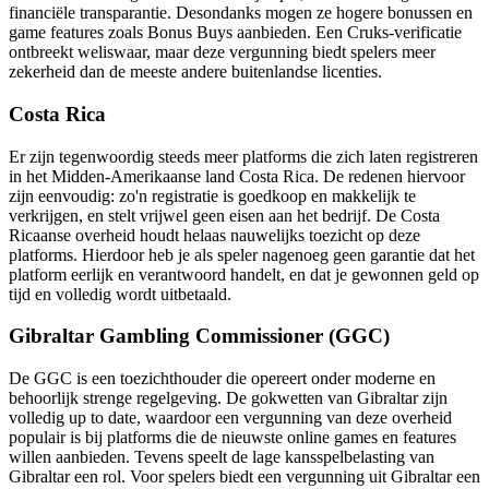
financiële transparantie. Desondanks mogen ze hogere bonussen en
game features zoals Bonus Buys aanbieden. Een Cruks-verificatie
ontbreekt weliswaar, maar deze vergunning biedt spelers meer
zekerheid dan de meeste andere buitenlandse licenties.
Costa Rica
Er zijn tegenwoordig steeds meer platforms die zich laten registreren
in het Midden-Amerikaanse land Costa Rica. De redenen hiervoor
zijn eenvoudig: zo'n registratie is goedkoop en makkelijk te
verkrijgen, en stelt vrijwel geen eisen aan het bedrijf. De Costa
Ricaanse overheid houdt helaas nauwelijks toezicht op deze
platforms. Hierdoor heb je als speler nagenoeg geen garantie dat het
platform eerlijk en verantwoord handelt, en dat je gewonnen geld op
tijd en volledig wordt uitbetaald.
Gibraltar Gambling Commissioner (GGC)
De GGC is een toezichthouder die opereert onder moderne en
behoorlijk strenge regelgeving. De gokwetten van Gibraltar zijn
volledig up to date, waardoor een vergunning van deze overheid
populair is bij platforms die de nieuwste online games en features
willen aanbieden. Tevens speelt de lage kansspelbelasting van
Gibraltar een rol. Voor spelers biedt een vergunning uit Gibraltar een