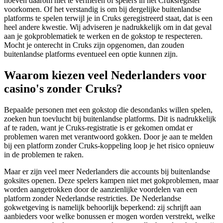
hoeven daarom niet te verifiëren of spelers in het Cruksregister
voorkomen. Of het verstandig is om bij dergelijke buitenlandse
platforms te spelen terwijl je in Cruks geregistreerd staat, dat is een
heel andere kwestie. Wij adviseren je nadrukkelijk om in dat geval
aan je gokproblematiek te werken en de gokstop te respecteren.
Mocht je onterecht in Cruks zijn opgenomen, dan zouden
buitenlandse platforms eventueel een optie kunnen zijn.
Waarom kiezen veel Nederlanders voor
casino's zonder Cruks?
Bepaalde personen met een gokstop die desondanks willen spelen,
zoeken hun toevlucht bij buitenlandse platforms. Dit is nadrukkelijk
af te raden, want je Cruks-registratie is er gekomen omdat er
problemen waren met verantwoord gokken. Door je aan te melden
bij een platform zonder Cruks-koppeling loop je het risico opnieuw
in de problemen te raken.
Maar er zijn veel meer Nederlanders die accounts bij buitenlandse
goksites openen. Deze spelers kampen niet met gokproblemen, maar
worden aangetrokken door de aanzienlijke voordelen van een
platform zonder Nederlandse restricties. De Nederlandse
gokwetgeving is namelijk behoorlijk beperkend: zij schrijft aan
aanbieders voor welke bonussen er mogen worden verstrekt, welke