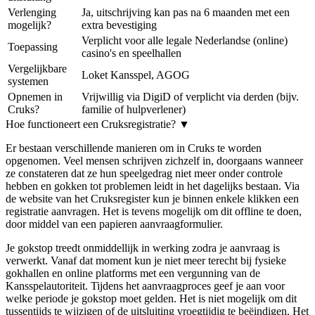
Verlenging
Ja, uitschrijving kan pas na 6 maanden met een
mogelijk?
extra bevestiging
Verplicht voor alle legale Nederlandse (online)
Toepassing
casino's en speelhallen
Vergelijkbare
Loket Kansspel, AGOG
systemen
Opnemen in
Vrijwillig via DigiD of verplicht via derden (bijv.
Cruks?
familie of hulpverlener)
Hoe functioneert een Cruksregistratie?
▼
Er bestaan verschillende manieren om in Cruks te worden
opgenomen. Veel mensen schrijven zichzelf in, doorgaans wanneer
ze constateren dat ze hun speelgedrag niet meer onder controle
hebben en gokken tot problemen leidt in het dagelijks bestaan. Via
de website van het Cruksregister kun je binnen enkele klikken een
registratie aanvragen. Het is tevens mogelijk om dit offline te doen,
door middel van een papieren aanvraagformulier.
Je gokstop treedt onmiddellijk in werking zodra je aanvraag is
verwerkt. Vanaf dat moment kun je niet meer terecht bij fysieke
gokhallen en online platforms met een vergunning van de
Kansspelautoriteit. Tijdens het aanvraagproces geef je aan voor
welke periode je gokstop moet gelden. Het is niet mogelijk om dit
tussentijds te wijzigen of de uitsluiting vroegtijdig te beëindigen. Het