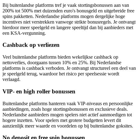
Bij buitenlandse platforms tref je vaak stortingsbonussen aan van
200% tot 500% met duizenden euro's bonusgeld en uitgebreide free
spins pakketten. Nederlandse platforms mogen dergelijke hoge
incentives niet verstrekken vanwege strikte bonusregels. Je ontvangt
hierdoor meer speelgeld en langere speeltijd dan bij aanbieders met
een KSA-vergunning.
Cashback op verliezen
Veel buitenlandse platforms bieden wekelijkse cashback op
nettoverlies, doorgaans tussen 10% en 25%. Bij Nederlandse
platforms is cashback verboden. Je ontvangt structureel een deel van
je speelgeld terug, waardoor het risico per speelsessie wordt
verlaagd.
VIP- en high roller bonussen
Buitenlandse platforms hanteren vaak VIP-niveaus en persoonlijke
aanbiedingen, zoals hoge stortingsbonussen en exclusieve deals.
Nederlandse aanbieders mogen spelers niet actief aanmoedigen tot
hogere inzetten. Voor spelers met grotere budgetten levert dit
aanzienlijk meer waarde en voordelen op bij buitenlandse goksites.
No deposit en free spin bonussen