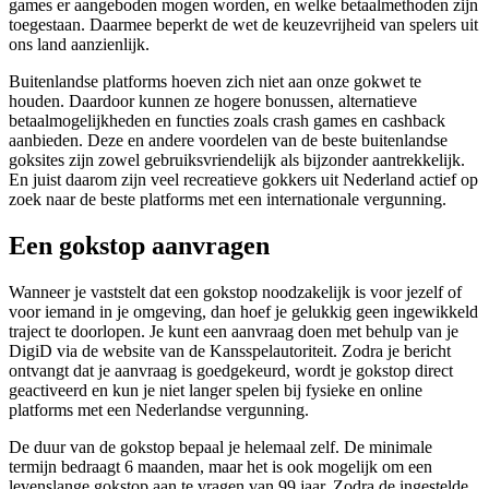
games er aangeboden mogen worden, en welke betaalmethoden zijn
toegestaan. Daarmee beperkt de wet de keuzevrijheid van spelers uit
ons land aanzienlijk.
Buitenlandse platforms hoeven zich niet aan onze gokwet te
houden. Daardoor kunnen ze hogere bonussen, alternatieve
betaalmogelijkheden en functies zoals crash games en cashback
aanbieden. Deze en andere voordelen van de beste buitenlandse
goksites zijn zowel gebruiksvriendelijk als bijzonder aantrekkelijk.
En juist daarom zijn veel recreatieve gokkers uit Nederland actief op
zoek naar de beste platforms met een internationale vergunning.
Een gokstop aanvragen
Wanneer je vaststelt dat een gokstop noodzakelijk is voor jezelf of
voor iemand in je omgeving, dan hoef je gelukkig geen ingewikkeld
traject te doorlopen. Je kunt een aanvraag doen met behulp van je
DigiD via de website van de Kansspelautoriteit. Zodra je bericht
ontvangt dat je aanvraag is goedgekeurd, wordt je gokstop direct
geactiveerd en kun je niet langer spelen bij fysieke en online
platforms met een Nederlandse vergunning.
De duur van de gokstop bepaal je helemaal zelf. De minimale
termijn bedraagt 6 maanden, maar het is ook mogelijk om een
levenslange gokstop aan te vragen van 99 jaar. Zodra de ingestelde