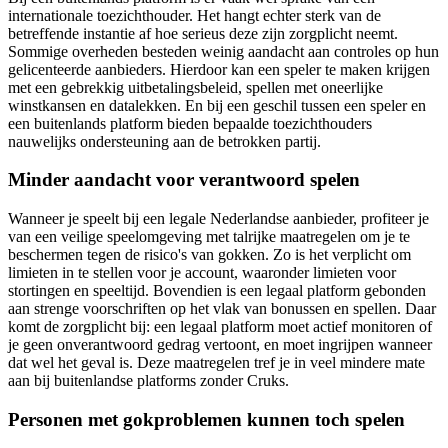
internationale toezichthouder. Het hangt echter sterk van de
betreffende instantie af hoe serieus deze zijn zorgplicht neemt.
Sommige overheden besteden weinig aandacht aan controles op hun
gelicenteerde aanbieders. Hierdoor kan een speler te maken krijgen
met een gebrekkig uitbetalingsbeleid, spellen met oneerlijke
winstkansen en datalekken. En bij een geschil tussen een speler en
een buitenlands platform bieden bepaalde toezichthouders
nauwelijks ondersteuning aan de betrokken partij.
Minder aandacht voor verantwoord spelen
Wanneer je speelt bij een legale Nederlandse aanbieder, profiteer je
van een veilige speelomgeving met talrijke maatregelen om je te
beschermen tegen de risico's van gokken. Zo is het verplicht om
limieten in te stellen voor je account, waaronder limieten voor
stortingen en speeltijd. Bovendien is een legaal platform gebonden
aan strenge voorschriften op het vlak van bonussen en spellen. Daar
komt de zorgplicht bij: een legaal platform moet actief monitoren of
je geen onverantwoord gedrag vertoont, en moet ingrijpen wanneer
dat wel het geval is. Deze maatregelen tref je in veel mindere mate
aan bij buitenlandse platforms zonder Cruks.
Personen met gokproblemen kunnen toch spelen