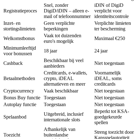
Snel, zonder
iDIN of DigiD
Registratieproces
DigiD/iDIN – alleen e-
verplicht voor
mail of telefoonnummer
identiteitscontrole
Inzet- en
Geen verplichte
Verplichte limieten
stortingslimieten
beperkingen
ter bescherming
Vaak tot duizenden
Welkomstbonus
Maximaal €250
euro's mogelijk
Minimumleeftijd
18 jaar
24 jaar
voor bonussen
Beschikbaar bij veel
Cashback
Niet toegestaan
aanbieders
Creditcards, e-wallets,
Voornamelijk
Betaalmethoden
crypto, iDEAL
iDEAL, soms
alternatieven en meer
creditcards
Cryptocurrency
Vaak beschikbaar
Niet toegestaan
Bonus Buy functie
Toegestaan
Niet toegestaan
Autoplay functie
Toegestaan
Niet toegestaan
Beperkt tot KSA-
Uitgebreid, inclusief
Spelaanbod
goedgekeurde
internationale slots
spellen
Afhankelijk van
Streng toezicht door
Toezicht
buitenlandse
Kansspelautoriteit