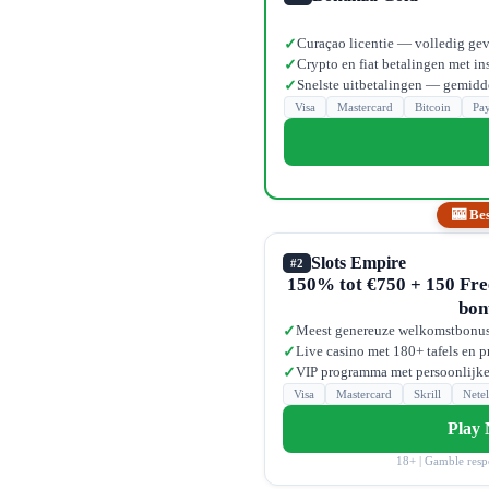
Curaçao licentie — volledig gev
✓
Crypto en fiat betalingen met in
✓
Snelste uitbetalingen — gemidd
✓
Visa
Mastercard
Bitcoin
Pa
🎰 Be
Slots Empire
#2
150% tot €750 + 150 Free
bon
Meest genereuze welkomstbonus 
✓
Live casino met 180+ tafels en p
✓
VIP programma met persoonlijk
✓
Visa
Mastercard
Skrill
Netel
Play
18+ | Gamble resp