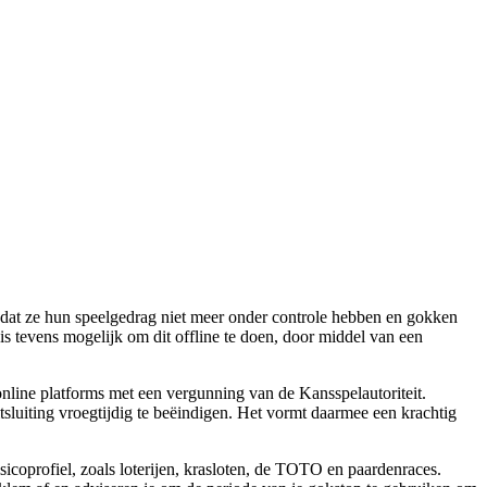
 dat ze hun speelgedrag niet meer onder controle hebben en gokken
 is tevens mogelijk om dit offline te doen, door middel van een
online platforms met een vergunning van de Kansspelautoriteit.
itsluiting vroegtijdig te beëindigen. Het vormt daarmee een krachtig
isicoprofiel, zoals loterijen, krasloten, de TOTO en paardenraces.