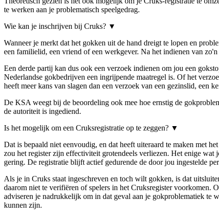
Theoretisch gezien is het ook mogelijk om je Cruks-registratie te omz
te werken aan je problematisch speelgedrag.
Wie kan je inschrijven bij Cruks?
▼
Wanneer je merkt dat het gokken uit de hand dreigt te lopen en proble
een familielid, een vriend of een werkgever. Na het indienen van zo'
Een derde partij kan dus ook een verzoek indienen om jou een gokstop 
Nederlandse gokbedrijven een ingrijpende maatregel is. Of het verzoe
heeft meer kans van slagen dan een verzoek van een gezinslid, een ke
De KSA weegt bij de beoordeling ook mee hoe ernstig de gokproblemati
de autoriteit is ingediend.
Is het mogelijk om een Cruksregistratie op te zeggen?
▼
Dat is bepaald niet eenvoudig, en dat heeft uiteraard te maken met h
zou het register zijn effectiviteit grotendeels verliezen. Het enige w
gering. De registratie blijft actief gedurende de door jou ingesteld
Als je in Cruks staat ingeschreven en toch wilt gokken, is dat uitslu
daarom niet te verifiëren of spelers in het Cruksregister voorkomen. Of 
adviseren je nadrukkelijk om in dat geval aan je gokproblematiek te 
kunnen zijn.