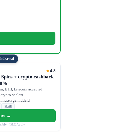
thdrawal
4.8
★
 Spins + crypto cashback
10%
in, ETH, Litecoin accepted
crypto-spelers
 minuten gemiddeld
Skrill
Now →
sibly | T&C Apply