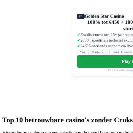
Golden Star Casino
#4
100% tot €450 + 180 
stor
Etablissement met 15+ jaar reput
✓
2000+ speeltitels inclusief exclu
✓
24/7 Nederlands support via live
✓
Visa
Mastercard
Bank Transfer
Play
18+ | Gamble resp
Top 10 betrouwbare casino's zonder Cruks 
Hieronder presenteren we een selectie van de meest betrouwbare buit