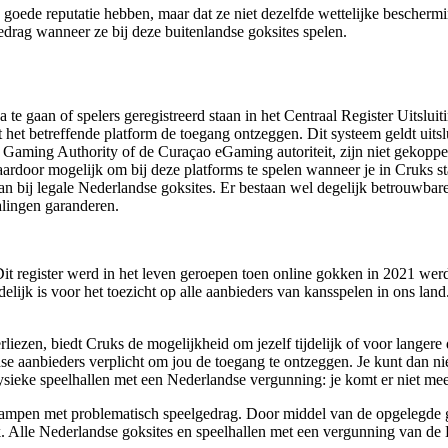
goede reputatie hebben, maar dat ze niet dezelfde wettelijke bescherm
gedrag wanneer ze bij deze buitenlandse goksites spelen.
 te gaan of spelers geregistreerd staan in het Centraal Register Uitslu
 moet het betreffende platform de toegang ontzeggen. Dit systeem geldt u
 Gaming Authority of de Curaçao eGaming autoriteit, zijn niet gekoppel
daardoor mogelijk om bij deze platforms te spelen wanneer je in Cruks st
n bij legale Nederlandse goksites. Er bestaan wel degelijk betrouwbare 
alingen garanderen.
Dit register werd in het leven geroepen toen online gokken in 2021 wer
ijk is voor het toezicht op alle aanbieders van kansspelen in ons land.
verliezen, biedt Cruks de mogelijkheid om jezelf tijdelijk of voor langer
andse aanbieders verplicht om jou de toegang te ontzeggen. Je kunt dan 
fysieke speelhallen met een Nederlandse vergunning: je komt er niet meer
kampen met problematisch speelgedrag. Door middel van de opgelegde 
. Alle Nederlandse goksites en speelhallen met een vergunning van de K