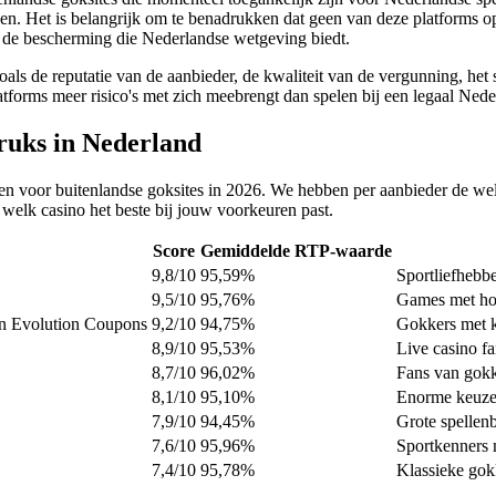
n. Het is belangrijk om te benadrukken dat geen van deze platforms ope
 de bescherming die Nederlandse wetgeving biedt.
zoals de reputatie van de aanbieder, de kwaliteit van de vergunning, he
atforms meer risico's met zich meebrengt dan spelen bij een legaal Nede
Cruks in Nederland
ieven voor buitenlandse goksites in 2026. We hebben per aanbieder de
 welk casino het beste bij jouw voorkeuren past.
Score
Gemiddelde RTP-waarde
9,8/10
95,59%
Sportliefhebbe
9,5/10
95,76%
Games met hoge
an Evolution Coupons
9,2/10
94,75%
Gokkers met k
8,9/10
95,53%
Live casino fa
8,7/10
96,02%
Fans van gokk
8,1/10
95,10%
Enorme keuze 
7,9/10
94,45%
Grote spellenb
7,6/10
95,96%
Sportkenners 
7,4/10
95,78%
Klassieke gok