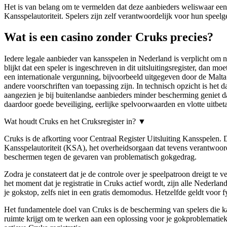
Het is van belang om te vermelden dat deze aanbieders weliswaar een 
Kansspelautoriteit. Spelers zijn zelf verantwoordelijk voor hun speel
Wat is een casino zonder Cruks precies?
Iedere legale aanbieder van kansspelen in Nederland is verplicht om na
blijkt dat een speler is ingeschreven in dit uitsluitingsregister, dan
een internationale vergunning, bijvoorbeeld uitgegeven door de Malta
andere voorschriften van toepassing zijn. In technisch opzicht is het 
aangezien je bij buitenlandse aanbieders minder bescherming geniet da
daardoor goede beveiliging, eerlijke spelvoorwaarden en vlotte uitbet
Wat houdt Cruks en het Cruksregister in?
▼
Cruks is de afkorting voor Centraal Register Uitsluiting Kansspelen. 
Kansspelautoriteit (KSA), het overheidsorgaan dat tevens verantwoordel
beschermen tegen de gevaren van problematisch gokgedrag.
Zodra je constateert dat je de controle over je speelpatroon dreigt te 
het moment dat je registratie in Cruks actief wordt, zijn alle Nederl
je gokstop, zelfs niet in een gratis demomodus. Hetzelfde geldt voor 
Het fundamentele doel van Cruks is de bescherming van spelers die 
ruimte krijgt om te werken aan een oplossing voor je gokproblematiek