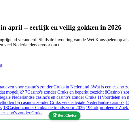
n april – eerlijk en veilig gokken in 2026
ingrijpend veranderd. Sinds de invoering van de Wet Kansspelen op af
en veel Nederlanders ervoor om t
rnatieven voor casino's zonder Cruks in Nederland
3
Wat is een casino z
dat mogelijk?
7
Casino's zonder Cruks en beperkt toezicht
8
Casino's z
 legale Nederlandse casino's en casino's zonder Cruks
11
Voordelen en n
thoden bij casino's zonder Cruks versus legale Nederlandse casino's
1
s
18
Casino zonder Cruks: de trends voor 2026
19
Gokprobleem? Zoek p
e casino's zonder Cruks
🏆 Best Choice