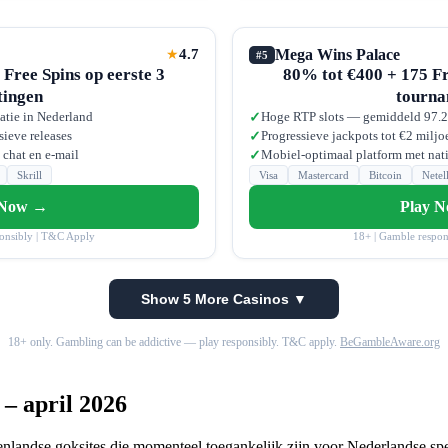
Mega Wins Palace
4.7
★
#5
Free Spins op eerste 3
80% tot €400 + 175 Fr
tingen
tourna
atie in Nederland
Hoge RTP slots — gemiddeld 97.2%
✓
sieve releases
Progressieve jackpots tot €2 milj
✓
 chat en e-mail
Mobiel-optimaal platform met nat
✓
Skrill
Visa
Mastercard
Bitcoin
Netel
 Now →
Play 
onsibly | T&C Apply
18+ | Gamble respon
Show 5 More Casinos ▼
18+ only. Gambling can be addictive — play responsibly. T&C apply.
BeGambleAware.org
– april 2026
enlandse goksites die momenteel toegankelijk zijn voor Nederlandse sp