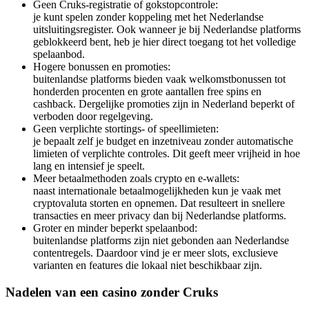
Geen Cruks-registratie of gokstopcontrole:
je kunt spelen zonder koppeling met het Nederlandse
uitsluitingsregister. Ook wanneer je bij Nederlandse platforms
geblokkeerd bent, heb je hier direct toegang tot het volledige
spelaanbod.
Hogere bonussen en promoties:
buitenlandse platforms bieden vaak welkomstbonussen tot
honderden procenten en grote aantallen free spins en
cashback. Dergelijke promoties zijn in Nederland beperkt of
verboden door regelgeving.
Geen verplichte stortings- of speellimieten:
je bepaalt zelf je budget en inzetniveau zonder automatische
limieten of verplichte controles. Dit geeft meer vrijheid in hoe
lang en intensief je speelt.
Meer betaalmethoden zoals crypto en e-wallets:
naast internationale betaalmogelijkheden kun je vaak met
cryptovaluta storten en opnemen. Dat resulteert in snellere
transacties en meer privacy dan bij Nederlandse platforms.
Groter en minder beperkt spelaanbod:
buitenlandse platforms zijn niet gebonden aan Nederlandse
contentregels. Daardoor vind je er meer slots, exclusieve
varianten en features die lokaal niet beschikbaar zijn.
Nadelen van een casino zonder Cruks