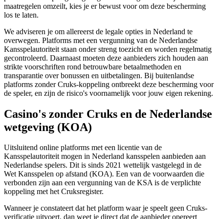
maatregelen omzeilt, kies je er bewust voor om deze bescherming
los te laten.
We adviseren je om allereerst de legale opties in Nederland te
overwegen. Platforms met een vergunning van de Nederlandse
Kansspelautoriteit staan onder streng toezicht en worden regelmatig
gecontroleerd. Daarnaast moeten deze aanbieders zich houden aan
strikte voorschriften rond betrouwbare betaalmethoden en
transparantie over bonussen en uitbetalingen. Bij buitenlandse
platforms zonder Cruks-koppeling ontbreekt deze bescherming voor
de speler, en zijn de risico's voornamelijk voor jouw eigen rekening.
Casino's zonder Cruks en de Nederlandse
wetgeving (KOA)
Uitsluitend online platforms met een licentie van de
Kansspelautoriteit mogen in Nederland kansspelen aanbieden aan
Nederlandse spelers. Dit is sinds 2021 wettelijk vastgelegd in de
Wet Kansspelen op afstand (KOA). Een van de voorwaarden die
verbonden zijn aan een vergunning van de KSA is de verplichte
koppeling met het Cruksregister.
Wanneer je constateert dat het platform waar je speelt geen Cruks-
verificatie uitvoert, dan weet je direct dat de aanbieder opereert