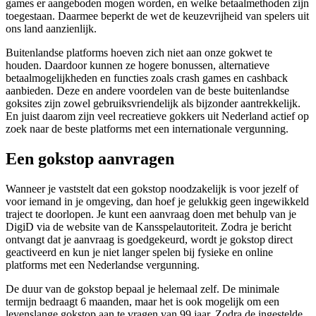
games er aangeboden mogen worden, en welke betaalmethoden zijn
toegestaan. Daarmee beperkt de wet de keuzevrijheid van spelers uit
ons land aanzienlijk.
Buitenlandse platforms hoeven zich niet aan onze gokwet te
houden. Daardoor kunnen ze hogere bonussen, alternatieve
betaalmogelijkheden en functies zoals crash games en cashback
aanbieden. Deze en andere voordelen van de beste buitenlandse
goksites zijn zowel gebruiksvriendelijk als bijzonder aantrekkelijk.
En juist daarom zijn veel recreatieve gokkers uit Nederland actief op
zoek naar de beste platforms met een internationale vergunning.
Een gokstop aanvragen
Wanneer je vaststelt dat een gokstop noodzakelijk is voor jezelf of
voor iemand in je omgeving, dan hoef je gelukkig geen ingewikkeld
traject te doorlopen. Je kunt een aanvraag doen met behulp van je
DigiD via de website van de Kansspelautoriteit. Zodra je bericht
ontvangt dat je aanvraag is goedgekeurd, wordt je gokstop direct
geactiveerd en kun je niet langer spelen bij fysieke en online
platforms met een Nederlandse vergunning.
De duur van de gokstop bepaal je helemaal zelf. De minimale
termijn bedraagt 6 maanden, maar het is ook mogelijk om een
levenslange gokstop aan te vragen van 99 jaar. Zodra de ingestelde