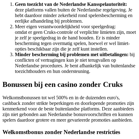
Geen toezicht van de Nederlandse Kansspelautoriteit:
deze platforms vallen buiten de Nederlandse regelgeving. Je
hebt daardoor minder zekerheid rond spelersbescherming en
eerlijke afhandeling bij problemen.
Meer eigen verantwoordelijkheid voor speelgedrag:
omdat er geen Cruks-controle of verplichte limieten zijn, moet
je zelf je speelgedrag in de hand houden. Er is minder
bescherming tegen overmatig spelen, hoewel er wel limiet-
opties beschikbaar zijn die je zelf kunt instellen.
Minder bescherming bij problemen met uitbetalingen:
bij
conflicten of vertragingen kun je niet terugvallen op
Nederlandse procedures. Je bent afhankelijk van buitenlandse
toezichthouders en hun ondersteuning.
Bonussen bij een casino zonder Cruks
Welkomstbonussen tot wel 500% en in de duizenden euro's,
cashback zonder strikte beperkingen en doorlopende promoties zijn
kenmerkend voor de beste buitenlandse platforms. Deze aanbieders
zijn niet gebonden aan Nederlandse bonusvoorschriften en kunnen
spelers daardoor grotere en meer gevarieerde promoties aanbieden.
Welkomstbonus zonder Nederlandse restricties