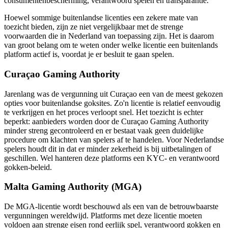
consumentenbescherming, verantwoord spelen en transparantie.
Hoewel sommige buitenlandse licenties een zekere mate van
toezicht bieden, zijn ze niet vergelijkbaar met de strenge
voorwaarden die in Nederland van toepassing zijn. Het is daarom
van groot belang om te weten onder welke licentie een buitenlands
platform actief is, voordat je er besluit te gaan spelen.
Curaçao Gaming Authority
Jarenlang was de vergunning uit Curaçao een van de meest gekozen
opties voor buitenlandse goksites. Zo'n licentie is relatief eenvoudig
te verkrijgen en het proces verloopt snel. Het toezicht is echter
beperkt: aanbieders worden door de Curaçao Gaming Authority
minder streng gecontroleerd en er bestaat vaak geen duidelijke
procedure om klachten van spelers af te handelen. Voor Nederlandse
spelers houdt dit in dat er minder zekerheid is bij uitbetalingen of
geschillen. Wel hanteren deze platforms een KYC- en verantwoord
gokken-beleid.
Malta Gaming Authority (MGA)
De MGA-licentie wordt beschouwd als een van de betrouwbaarste
vergunningen wereldwijd. Platforms met deze licentie moeten
voldoen aan strenge eisen rond eerlijk spel, verantwoord gokken en