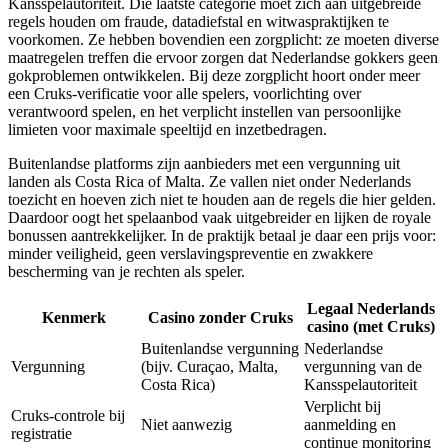
Kansspelautoriteit. Die laatste categorie moet zich aan uitgebreide
regels houden om fraude, datadiefstal en witwaspraktijken te
voorkomen. Ze hebben bovendien een zorgplicht: ze moeten diverse
maatregelen treffen die ervoor zorgen dat Nederlandse gokkers geen
gokproblemen ontwikkelen. Bij deze zorgplicht hoort onder meer
een Cruks-verificatie voor alle spelers, voorlichting over
verantwoord spelen, en het verplicht instellen van persoonlijke
limieten voor maximale speeltijd en inzetbedragen.
Buitenlandse platforms zijn aanbieders met een vergunning uit
landen als Costa Rica of Malta. Ze vallen niet onder Nederlands
toezicht en hoeven zich niet te houden aan de regels die hier gelden.
Daardoor oogt het spelaanbod vaak uitgebreider en lijken de royale
bonussen aantrekkelijker. In de praktijk betaal je daar een prijs voor:
minder veiligheid, geen verslavingspreventie en zwakkere
bescherming van je rechten als speler.
Legaal Nederlands
Kenmerk
Casino zonder Cruks
casino (met Cruks)
Buitenlandse vergunning
Nederlandse
Vergunning
(bijv. Curaçao, Malta,
vergunning van de
Costa Rica)
Kansspelautoriteit
Verplicht bij
Cruks-controle bij
Niet aanwezig
aanmelding en
registratie
continue monitoring