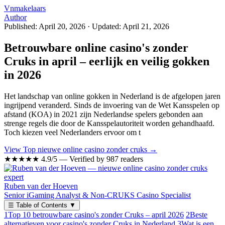
Vnmakelaars
Author
Published: April 20, 2026
·
Updated: April 21, 2026
Betrouwbare online casino's zonder
Cruks in april – eerlijk en veilig gokken
in 2026
Het landschap van online gokken in Nederland is de afgelopen jaren
ingrijpend veranderd. Sinds de invoering van de Wet Kansspelen op
afstand (KOA) in 2021 zijn Nederlandse spelers gebonden aan
strenge regels die door de Kansspelautoriteit worden gehandhaafd.
Toch kiezen veel Nederlanders ervoor om t
View Top nieuwe online casino zonder cruks →
★★★★★
4.9/5 — Verified by 987 readers
Ruben van der Hoeven
Senior iGaming Analyst & Non-CRUKS Casino Specialist
☰
Table of Contents
▼
1
Top 10 betrouwbare casino's zonder Cruks – april 2026
2
Beste
alternatieven voor casino's zonder Cruks in Nederland
3
Wat is een