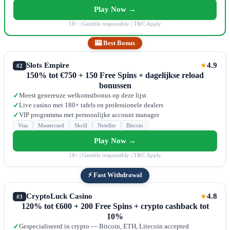
Play Now →
18+ | Gamble responsibly | T&C Apply
🎰 Best Bonus
Slots Empire
4.9
★
#2
150% tot €750 + 150 Free Spins + dagelijkse reload
bonussen
Meest genereuze welkomstbonus op deze lijst
✓
Live casino met 180+ tafels en professionele dealers
✓
VIP programma met persoonlijke account manager
✓
Visa
Mastercard
Skrill
Neteller
Bitcoin
Play Now →
18+ | Gamble responsibly | T&C Apply
⚡ Fast Withdrawal
CryptoLuck Casino
4.8
★
#3
120% tot €600 + 200 Free Spins + crypto cashback tot
10%
Gespecialiseerd in crypto — Bitcoin, ETH, Litecoin accepted
✓