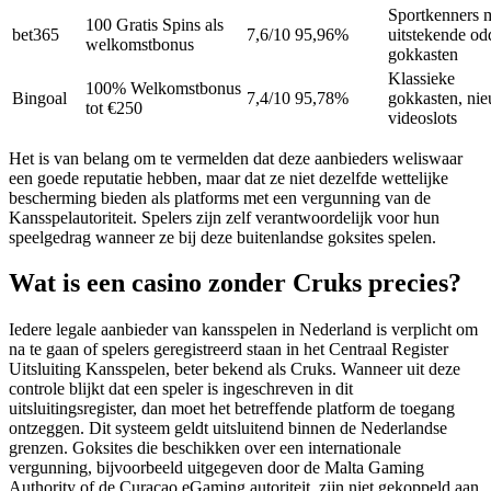
Sportkenners 
100 Gratis Spins als
bet365
7,6/10
95,96%
uitstekende od
welkomstbonus
gokkasten
Klassieke
100% Welkomstbonus
Bingoal
7,4/10
95,78%
gokkasten, ni
tot €250
videoslots
Het is van belang om te vermelden dat deze aanbieders weliswaar
een goede reputatie hebben, maar dat ze niet dezelfde wettelijke
bescherming bieden als platforms met een vergunning van de
Kansspelautoriteit. Spelers zijn zelf verantwoordelijk voor hun
speelgedrag wanneer ze bij deze buitenlandse goksites spelen.
Wat is een casino zonder Cruks precies?
Iedere legale aanbieder van kansspelen in Nederland is verplicht om
na te gaan of spelers geregistreerd staan in het Centraal Register
Uitsluiting Kansspelen, beter bekend als Cruks. Wanneer uit deze
controle blijkt dat een speler is ingeschreven in dit
uitsluitingsregister, dan moet het betreffende platform de toegang
ontzeggen. Dit systeem geldt uitsluitend binnen de Nederlandse
grenzen. Goksites die beschikken over een internationale
vergunning, bijvoorbeeld uitgegeven door de Malta Gaming
Authority of de Curaçao eGaming autoriteit, zijn niet gekoppeld aan