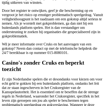
tijdig uitkeren van winsten.
Door het register te ontwijken, geef je die bescherming op en
vergroot je het risico op ernstiger problematisch speelgedrag. Vanuit
veiligheidsoogpunt is het raadzaam om een gokstop altijd serieus te
nemen. Als je worstelt met gokproblemen, ga dan niet bij een
buitenlands platform spelen. Het is dan verstandiger om
ondersteuning te zoeken bij organisaties die gespecialiseerd zijn in
gokproblematiek.
Wil je meer informatie over Cruks en het aanvragen van een
gokstop? Neem dan contact op met de telefonische helpdesk die
24/7 bereikbaar is op nummer 015-8080101.
Casino's zonder Cruks en beperkt
toezicht
Er zijn Nederlandse spelers die er desondanks voor kiezen om voor
echt geld te gokken bij een buitenlands platform, ondanks het feit
dat ze staan ingeschreven in het Cruksregister van de
Kansspelautoriteit. Het is essentieel om te beseffen dat de strenge
regels in Nederland, waaronder het Cruksregister, specifiek in het
leven zijn geroepen om jou als speler te beschermen tegen
problematisch speelgedrag en gokverslaving. Wanneer je deze