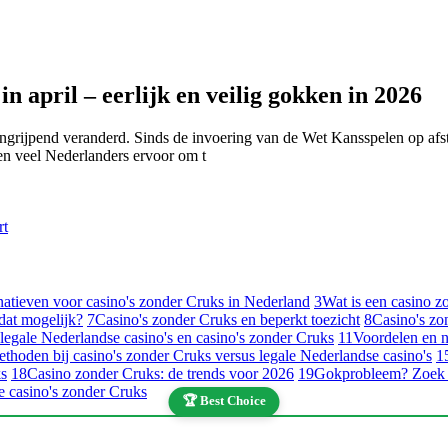
n april – eerlijk en veilig gokken in 2026
ingrijpend veranderd. Sinds de invoering van de Wet Kansspelen op af
en veel Nederlanders ervoor om t
rnatieven voor casino's zonder Cruks in Nederland
3
Wat is een casino z
dat mogelijk?
7
Casino's zonder Cruks en beperkt toezicht
8
Casino's z
 legale Nederlandse casino's en casino's zonder Cruks
11
Voordelen en n
thoden bij casino's zonder Cruks versus legale Nederlandse casino's
1
s
18
Casino zonder Cruks: de trends voor 2026
19
Gokprobleem? Zoek p
e casino's zonder Cruks
🏆 Best Choice