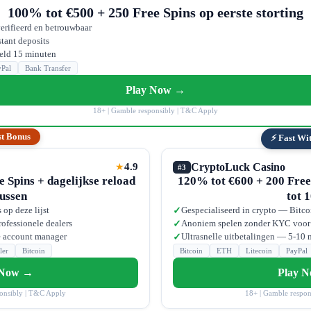
100% tot €500 + 250 Free Spins op eerste storting
erifieerd en betrouwbaar
stant deposits
eld 15 minuten
yPal
Bank Transfer
Play Now →
18+ | Gamble responsibly | T&C Apply
st Bonus
⚡ Fast Wi
CryptoLuck Casino
4.9
★
#3
 Spins + dagelijkse reload
120% tot €600 + 200 Free
ussen
tot 
op deze lijst
Gespecialiseerd in crypto — Bitco
✓
rofessionele dealers
Anoniem spelen zonder KYC voor 
✓
e account manager
Ultrasnelle uitbetalingen — 5-10
✓
ler
Bitcoin
Bitcoin
ETH
Litecoin
PayPal
 Now →
Play 
onsibly | T&C Apply
18+ | Gamble respon