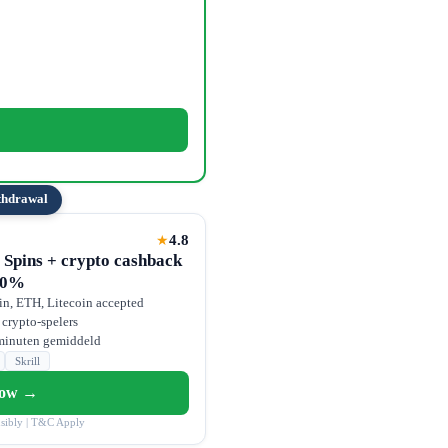
thdrawal
4.8
★
 Spins + crypto cashback
10%
in, ETH, Litecoin accepted
crypto-spelers
 minuten gemiddeld
Skrill
Now →
sibly | T&C Apply