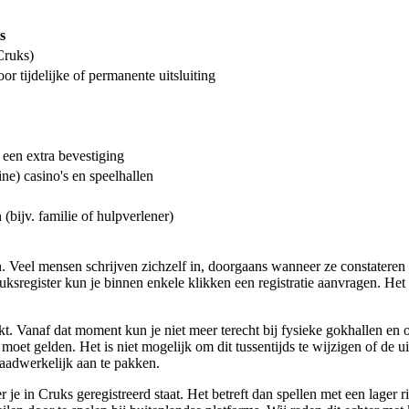
s
Cruks)
r tijdelijke of permanente uitsluiting
 een extra bevestiging
ine) casino's en speelhallen
 (bijv. familie of hulpverlener)
 Veel mensen schrijven zichzelf in, doorgaans wanneer ze constateren
ruksregister kun je binnen enkele klikken een registratie aanvragen. Het
kt. Vanaf dat moment kun je niet meer terecht bij fysieke gokhallen en 
oet gelden. Het is niet mogelijk om dit tussentijds te wijzigen of de u
daadwerkelijk aan te pakken.
je in Cruks geregistreerd staat. Het betreft dan spellen met een lager r