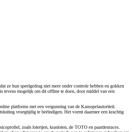
 dat ze hun speelgedrag niet meer onder controle hebben en gokken
 is tevens mogelijk om dit offline te doen, door middel van een
online platforms met een vergunning van de Kansspelautoriteit.
itsluiting vroegtijdig te beëindigen. Het vormt daarmee een krachtig
isicoprofiel, zoals loterijen, krasloten, de TOTO en paardenraces.