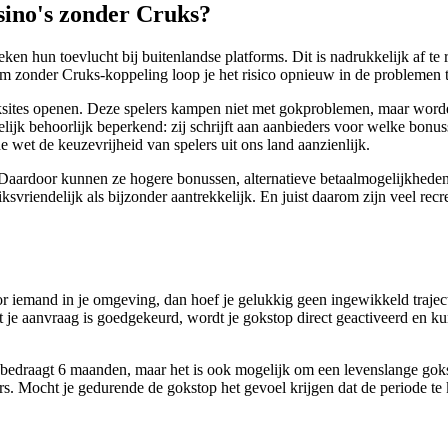
sino's zonder Cruks?
en hun toevlucht bij buitenlandse platforms. Dit is nadrukkelijk af te 
m zonder Cruks-koppeling loop je het risico opnieuw in de problemen t
oksites openen. Deze spelers kampen niet met gokproblemen, maar word
elijk behoorlijk beperkend: zij schrijft aan aanbieders voor welke bo
wet de keuzevrijheid van spelers uit ons land aanzienlijk.
 Daardoor kunnen ze hogere bonussen, alternatieve betaalmogelijkheden
svriendelijk als bijzonder aantrekkelijk. En juist daarom zijn veel recr
voor iemand in je omgeving, dan hoef je gelukkig geen ingewikkeld traje
t je aanvraag is goedgekeurd, wordt je gokstop direct geactiveerd en kun
bedraagt 6 maanden, maar het is ook mogelijk om een levenslange gokst
rs. Mocht je gedurende de gokstop het gevoel krijgen dat de periode te 