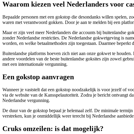
Waarom kiezen veel Nederlanders voor ca
Bepaalde personen met een gokstop die desondanks willen spelen, zoek
waren met verantwoord gokken. Door je aan te melden bij een platfor
Maar er zijn veel meer Nederlanders die accounts bij buitenlandse g
zonder Nederlandse restricties. De Nederlandse gokwetgeving is nam
worden, en welke betaalmethoden zijn toegestaan. Daarmee beperkt de 
Buitenlandse platforms hoeven zich niet aan onze gokwet te houden.
andere voordelen van de beste buitenlandse goksites zijn zowel gebruik
met een internationale vergunning.
Een gokstop aanvragen
Wanneer je vaststelt dat een gokstop noodzakelijk is voor jezelf of 
via de website van de Kansspelautoriteit. Zodra je bericht ontvangt da
Nederlandse vergunning.
De duur van de gokstop bepaal je helemaal zelf. De minimale termijn 
verstreken, kun je onmiddellijk weer terecht bij Nederlandse aanbiede
Cruks omzeilen: is dat mogelijk?