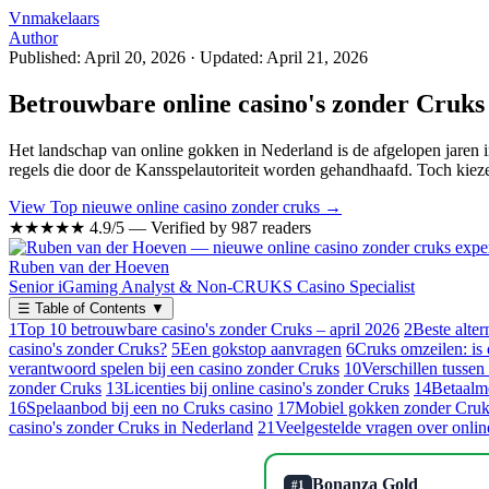
Vnmakelaars
Author
Published: April 20, 2026
·
Updated: April 21, 2026
Betrouwbare online casino's zonder Cruks i
Het landschap van online gokken in Nederland is de afgelopen jaren 
regels die door de Kansspelautoriteit worden gehandhaafd. Toch kiez
View Top nieuwe online casino zonder cruks →
★★★★★
4.9/5 — Verified by 987 readers
Ruben van der Hoeven
Senior iGaming Analyst & Non-CRUKS Casino Specialist
☰
Table of Contents
▼
1
Top 10 betrouwbare casino's zonder Cruks – april 2026
2
Beste alte
casino's zonder Cruks?
5
Een gokstop aanvragen
6
Cruks omzeilen: is 
verantwoord spelen bij een casino zonder Cruks
10
Verschillen tussen
zonder Cruks
13
Licenties bij online casino's zonder Cruks
14
Betaalme
16
Spelaanbod bij een no Cruks casino
17
Mobiel gokken zonder Cruk
casino's zonder Cruks in Nederland
21
Veelgestelde vragen over onlin
Bonanza Gold
#1