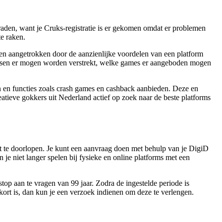
raden, want je Cruks-registratie is er gekomen omdat er problemen
e raken.
en aangetrokken door de aanzienlijke voordelen van een platform
nussen er mogen worden verstrekt, welke games er aangeboden mogen
 en functies zoals crash games en cashback aanbieden. Deze en
eatieve gokkers uit Nederland actief op zoek naar de beste platforms
ct te doorlopen. Je kunt een aanvraag doen met behulp van je DigiD
 je niet langer spelen bij fysieke en online platforms met een
op aan te vragen van 99 jaar. Zodra de ingestelde periode is
kort is, dan kun je een verzoek indienen om deze te verlengen.