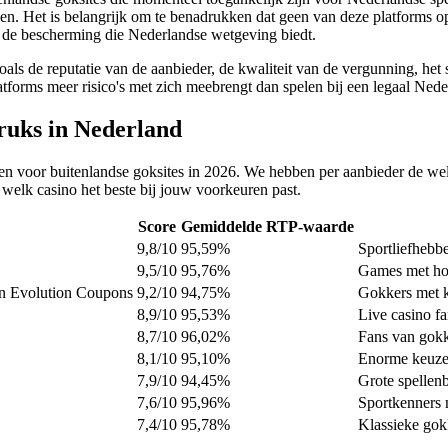
n. Het is belangrijk om te benadrukken dat geen van deze platforms ope
 de bescherming die Nederlandse wetgeving biedt.
zoals de reputatie van de aanbieder, de kwaliteit van de vergunning, he
atforms meer risico's met zich meebrengt dan spelen bij een legaal Nede
Cruks in Nederland
ieven voor buitenlandse goksites in 2026. We hebben per aanbieder de
 welk casino het beste bij jouw voorkeuren past.
Score
Gemiddelde RTP-waarde
9,8/10
95,59%
Sportliefhebbe
9,5/10
95,76%
Games met hoge
an Evolution Coupons
9,2/10
94,75%
Gokkers met k
8,9/10
95,53%
Live casino fa
8,7/10
96,02%
Fans van gokk
8,1/10
95,10%
Enorme keuze 
7,9/10
94,45%
Grote spellenb
7,6/10
95,96%
Sportkenners 
7,4/10
95,78%
Klassieke gok