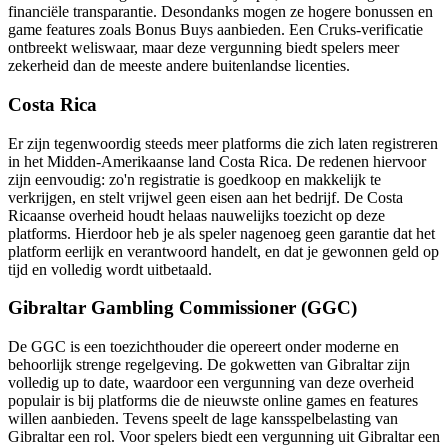
financiële transparantie. Desondanks mogen ze hogere bonussen en
game features zoals Bonus Buys aanbieden. Een Cruks-verificatie
ontbreekt weliswaar, maar deze vergunning biedt spelers meer
zekerheid dan de meeste andere buitenlandse licenties.
Costa Rica
Er zijn tegenwoordig steeds meer platforms die zich laten registreren
in het Midden-Amerikaanse land Costa Rica. De redenen hiervoor
zijn eenvoudig: zo'n registratie is goedkoop en makkelijk te
verkrijgen, en stelt vrijwel geen eisen aan het bedrijf. De Costa
Ricaanse overheid houdt helaas nauwelijks toezicht op deze
platforms. Hierdoor heb je als speler nagenoeg geen garantie dat het
platform eerlijk en verantwoord handelt, en dat je gewonnen geld op
tijd en volledig wordt uitbetaald.
Gibraltar Gambling Commissioner (GGC)
De GGC is een toezichthouder die opereert onder moderne en
behoorlijk strenge regelgeving. De gokwetten van Gibraltar zijn
volledig up to date, waardoor een vergunning van deze overheid
populair is bij platforms die de nieuwste online games en features
willen aanbieden. Tevens speelt de lage kansspelbelasting van
Gibraltar een rol. Voor spelers biedt een vergunning uit Gibraltar een