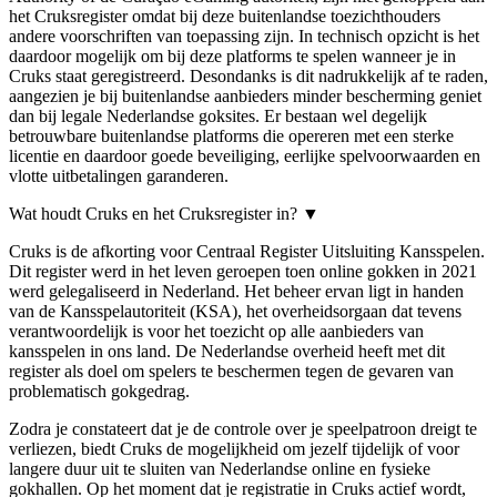
het Cruksregister omdat bij deze buitenlandse toezichthouders
andere voorschriften van toepassing zijn. In technisch opzicht is het
daardoor mogelijk om bij deze platforms te spelen wanneer je in
Cruks staat geregistreerd. Desondanks is dit nadrukkelijk af te raden,
aangezien je bij buitenlandse aanbieders minder bescherming geniet
dan bij legale Nederlandse goksites. Er bestaan wel degelijk
betrouwbare buitenlandse platforms die opereren met een sterke
licentie en daardoor goede beveiliging, eerlijke spelvoorwaarden en
vlotte uitbetalingen garanderen.
Wat houdt Cruks en het Cruksregister in?
▼
Cruks is de afkorting voor Centraal Register Uitsluiting Kansspelen.
Dit register werd in het leven geroepen toen online gokken in 2021
werd gelegaliseerd in Nederland. Het beheer ervan ligt in handen
van de Kansspelautoriteit (KSA), het overheidsorgaan dat tevens
verantwoordelijk is voor het toezicht op alle aanbieders van
kansspelen in ons land. De Nederlandse overheid heeft met dit
register als doel om spelers te beschermen tegen de gevaren van
problematisch gokgedrag.
Zodra je constateert dat je de controle over je speelpatroon dreigt te
verliezen, biedt Cruks de mogelijkheid om jezelf tijdelijk of voor
langere duur uit te sluiten van Nederlandse online en fysieke
gokhallen. Op het moment dat je registratie in Cruks actief wordt,