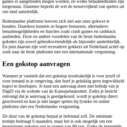
games er aangeboden mogen worden, en welke betaalmethoden zijn
toegestaan. Daarmee beperkt de wet de keuzevrijheid van spelers uit
ons land aanzienlijk.
Buitenlandse platforms hoeven zich niet aan onze gokwet te
houden. Daardoor kunnen ze hogere bonussen, alternatieve
betaalmogelijkheden en functies zoals crash games en cashback
aanbieden. Deze en andere voordelen van de beste buitenlandse
goksites zijn zowel gebruiksvriendelijk als bijzonder aantrekkelijk.
En juist daarom zijn veel recreatieve gokkers uit Nederland actief op
zoek naar de beste platforms met een internationale vergunning.
Een gokstop aanvragen
Wanneer je vaststelt dat een gokstop noodzakelijk is voor jezelf of
voor iemand in je omgeving, dan hoef je gelukkig geen ingewikkeld
traject te doorlopen. Je kunt een aanvraag doen met behulp van je
DigiD via de website van de Kansspelautoriteit. Zodra je bericht
ontvangt dat je aanvraag is goedgekeurd, wordt je gokstop direct
geactiveerd en kun je niet langer spelen bij fysieke en online
platforms met een Nederlandse vergunning.
De duur van de gokstop bepaal je helemaal zelf. De minimale
termijn bedraagt 6 maanden, maar het is ook mogelijk om een
levenslange gokstop aan te vragen van 99 jaar. Zodra de ingestelde