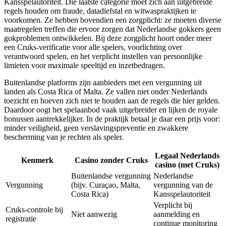
Kansspelautoriteit. Die laatste categorie moet zich aan uitgebreide
regels houden om fraude, datadiefstal en witwaspraktijken te
voorkomen. Ze hebben bovendien een zorgplicht: ze moeten diverse
maatregelen treffen die ervoor zorgen dat Nederlandse gokkers geen
gokproblemen ontwikkelen. Bij deze zorgplicht hoort onder meer
een Cruks-verificatie voor alle spelers, voorlichting over
verantwoord spelen, en het verplicht instellen van persoonlijke
limieten voor maximale speeltijd en inzetbedragen.
Buitenlandse platforms zijn aanbieders met een vergunning uit
landen als Costa Rica of Malta. Ze vallen niet onder Nederlands
toezicht en hoeven zich niet te houden aan de regels die hier gelden.
Daardoor oogt het spelaanbod vaak uitgebreider en lijken de royale
bonussen aantrekkelijker. In de praktijk betaal je daar een prijs voor:
minder veiligheid, geen verslavingspreventie en zwakkere
bescherming van je rechten als speler.
Legaal Nederlands
Kenmerk
Casino zonder Cruks
casino (met Cruks)
Buitenlandse vergunning
Nederlandse
Vergunning
(bijv. Curaçao, Malta,
vergunning van de
Costa Rica)
Kansspelautoriteit
Verplicht bij
Cruks-controle bij
Niet aanwezig
aanmelding en
registratie
continue monitoring