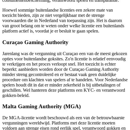
consumentenbescherming, verantwoord spelen en transparantie.
Hoewel sommige buitenlandse licenties een zekere mate van
toezicht bieden, zijn ze niet vergelijkbaar met de strenge
voorwaarden die in Nederland van toepassing zijn. Het is daarom
van groot belang om te weten onder welke licentie een buitenlands
platform actief is, voordat je er besluit te gaan spelen.
Curaçao Gaming Authority
Jarenlang was de vergunning uit Curaçao een van de meest gekozen
opties voor buitenlandse goksites. Zo'n licentie is relatief eenvoudig
te verkrijgen en het proces verloopt snel. Het toezicht is echter
beperkt: aanbieders worden door de Curaçao Gaming Authority
minder streng gecontroleerd en er bestaat vaak geen duidelijke
procedure om klachten van spelers af te handelen. Voor Nederlandse
spelers houdt dit in dat er minder zekerheid is bij uitbetalingen of
geschillen. Wel hanteren deze platforms een KYC- en verantwoord
gokken-beleid.
Malta Gaming Authority (MGA)
De MGA-licentie wordt beschouwd als een van de betrouwbaarste
vergunningen wereldwijd. Platforms met deze licentie moeten
voldoen aan strenge eisen rond eerlijk spel, verantwoord gokken en