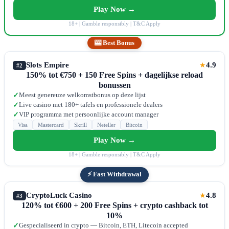
Play Now →
18+ | Gamble responsibly | T&C Apply
🎰 Best Bonus
Slots Empire
4.9
★
#2
150% tot €750 + 150 Free Spins + dagelijkse reload
bonussen
Meest genereuze welkomstbonus op deze lijst
✓
Live casino met 180+ tafels en professionele dealers
✓
VIP programma met persoonlijke account manager
✓
Visa
Mastercard
Skrill
Neteller
Bitcoin
Play Now →
18+ | Gamble responsibly | T&C Apply
⚡ Fast Withdrawal
CryptoLuck Casino
4.8
★
#3
120% tot €600 + 200 Free Spins + crypto cashback tot
10%
Gespecialiseerd in crypto — Bitcoin, ETH, Litecoin accepted
✓