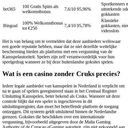
Sportkenners 
100 Gratis Spins als
bet365
7,6/10
95,96%
uitstekende od
welkomstbonus
gokkasten
Klassieke
100% Welkomstbonus
Bingoal
7,4/10
95,78%
gokkasten, ni
tot €250
videoslots
Het is van belang om te vermelden dat deze aanbieders weliswaar
een goede reputatie hebben, maar dat ze niet dezelfde wettelijke
bescherming bieden als platforms met een vergunning van de
Kansspelautoriteit. Spelers zijn zelf verantwoordelijk voor hun
speelgedrag wanneer ze bij deze buitenlandse goksites spelen.
Wat is een casino zonder Cruks precies?
Iedere legale aanbieder van kansspelen in Nederland is verplicht om
na te gaan of spelers geregistreerd staan in het Centraal Register
Uitsluiting Kansspelen, beter bekend als Cruks. Wanneer uit deze
controle blijkt dat een speler is ingeschreven in dit
uitsluitingsregister, dan moet het betreffende platform de toegang
ontzeggen. Dit systeem geldt uitsluitend binnen de Nederlandse
grenzen. Goksites die beschikken over een internationale
vergunning, bijvoorbeeld uitgegeven door de Malta Gaming
Authority of de Curaçao eGaming autoriteit, zijn niet gekoppeld aan