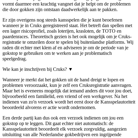
vormt daarmee een krachtig vangnet dat je helpt om de problemen
die door gokken zijn ontstaan daadwerkelijk aan te pakken.
Er zijn overigens nog steeds kansspelen die je kunt beoefenen
wanneer je in Cruks geregistreerd staat. Het betreft dan spellen met
een lager risicoprofiel, zoals loterijen, krasloten, de TOTO en
paardenraces. Theoretisch gezien is het ook mogelijk om je Cruks-
registratie te omzeilen door te spelen bij buitenlandse platforms. Wij
raden dit echter met klem af en adviseren je om de periode van je
gokstop te gebruiken om te werken aan je problematisch
speelgedrag.
Wie kan je inschrijven bij Cruks?
▼
Wanneer je merkt dat het gokken uit de hand dreigt te lopen en
problemen veroorzaakt, kun je zelf een Cruksregistratie aanvragen.
Maar het is eveneens mogelijk dat iemand anders dit voor jou doet,
bijvoorbeeld een familielid, een vriend of een werkgever. Na het
indienen van zo'n verzoek wordt het eerst door de Kansspelautoriteit
beoordeeld alvorens er actie wordt ondernomen.
Een derde partij kan dus ook een verzoek indienen om jou een
gokstop op te leggen. Dit gaat echter niet automatisch: de
Kansspelautoriteit beoordeelt elk verzoek zorgvuldig, aangezien
uitsluiting van alle Nederlandse gokbedrijven een ingrijpende