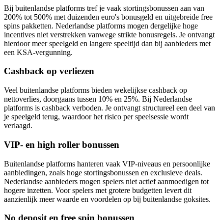
Bij buitenlandse platforms tref je vaak stortingsbonussen aan van
200% tot 500% met duizenden euro's bonusgeld en uitgebreide free
spins pakketten. Nederlandse platforms mogen dergelijke hoge
incentives niet verstrekken vanwege strikte bonusregels. Je ontvangt
hierdoor meer speelgeld en langere speeltijd dan bij aanbieders met
een KSA-vergunning.
Cashback op verliezen
Veel buitenlandse platforms bieden wekelijkse cashback op
nettoverlies, doorgaans tussen 10% en 25%. Bij Nederlandse
platforms is cashback verboden. Je ontvangt structureel een deel van
je speelgeld terug, waardoor het risico per speelsessie wordt
verlaagd.
VIP- en high roller bonussen
Buitenlandse platforms hanteren vaak VIP-niveaus en persoonlijke
aanbiedingen, zoals hoge stortingsbonussen en exclusieve deals.
Nederlandse aanbieders mogen spelers niet actief aanmoedigen tot
hogere inzetten. Voor spelers met grotere budgetten levert dit
aanzienlijk meer waarde en voordelen op bij buitenlandse goksites.
No deposit en free spin bonussen