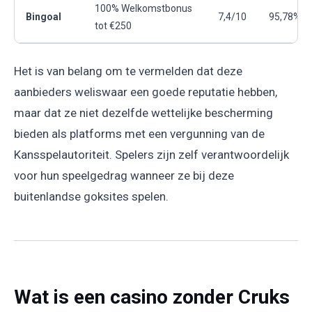
100% Welkomstbonus
Bingoal
7,4/10
95,78%
tot €250
Het is van belang om te vermelden dat deze
aanbieders weliswaar een goede reputatie hebben,
maar dat ze niet dezelfde wettelijke bescherming
bieden als platforms met een vergunning van de
Kansspelautoriteit. Spelers zijn zelf verantwoordelijk
voor hun speelgedrag wanneer ze bij deze
buitenlandse goksites spelen.
Wat is een casino zonder Cruks