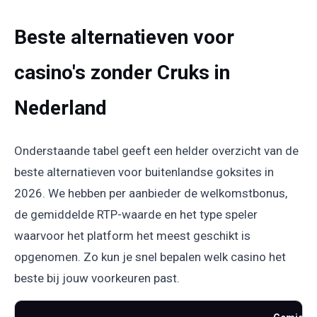
Beste alternatieven voor
casino's zonder Cruks in
Nederland
Onderstaande tabel geeft een helder overzicht van de
beste alternatieven voor buitenlandse goksites in
2026. We hebben per aanbieder de welkomstbonus,
de gemiddelde RTP-waarde en het type speler
waarvoor het platform het meest geschikt is
opgenomen. Zo kun je snel bepalen welk casino het
beste bij jouw voorkeuren past.