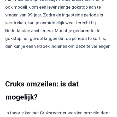
ook mogelijk om een levenslange gokstop aan te
vragen van 99 jaar. Zodra de ingestelde periode is
verstreken, kun je onmiddellijk weer terecht bij
Nederlandse aanbieders. Mocht je gedurende de
gokstop het gevoel krijgen dat de periode te kort is,
dan kun je een verzoek indienen om deze te verlengen.
Cruks omzeilen: is dat
mogelijk?
In theorie kan het Cruksregister worden omzeild door