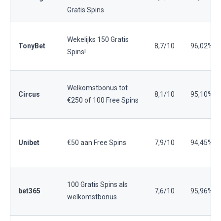
Gratis Spins
Wekelijks 150 Gratis
TonyBet
8,7/10
96,02%
Spins!
Welkomstbonus tot
Circus
8,1/10
95,10%
€250 of 100 Free Spins
Unibet
€50 aan Free Spins
7,9/10
94,45%
100 Gratis Spins als
bet365
7,6/10
95,96%
welkomstbonus