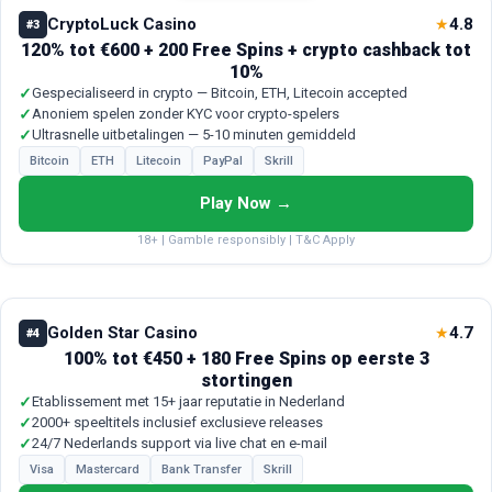
CryptoLuck Casino
4.8
★
#3
120% tot €600 + 200 Free Spins + crypto cashback tot
10%
✓
Gespecialiseerd in crypto — Bitcoin, ETH, Litecoin accepted
✓
Anoniem spelen zonder KYC voor crypto-spelers
✓
Ultrasnelle uitbetalingen — 5-10 minuten gemiddeld
Bitcoin
ETH
Litecoin
PayPal
Skrill
Play Now →
18+ | Gamble responsibly | T&C Apply
Golden Star Casino
4.7
★
#4
100% tot €450 + 180 Free Spins op eerste 3
stortingen
✓
Etablissement met 15+ jaar reputatie in Nederland
✓
2000+ speeltitels inclusief exclusieve releases
✓
24/7 Nederlands support via live chat en e-mail
Visa
Mastercard
Bank Transfer
Skrill