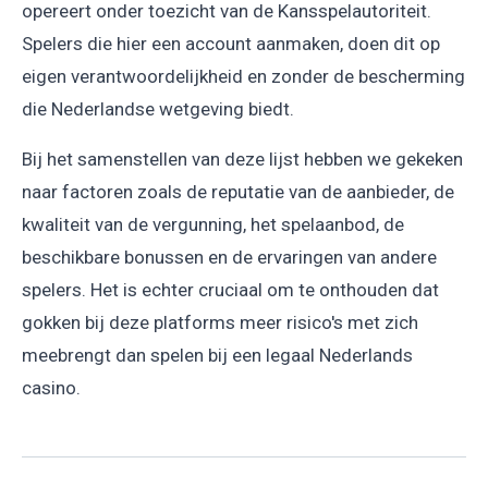
opereert onder toezicht van de Kansspelautoriteit.
Spelers die hier een account aanmaken, doen dit op
eigen verantwoordelijkheid en zonder de bescherming
die Nederlandse wetgeving biedt.
Bij het samenstellen van deze lijst hebben we gekeken
naar factoren zoals de reputatie van de aanbieder, de
kwaliteit van de vergunning, het spelaanbod, de
beschikbare bonussen en de ervaringen van andere
spelers. Het is echter cruciaal om te onthouden dat
gokken bij deze platforms meer risico's met zich
meebrengt dan spelen bij een legaal Nederlands
casino.