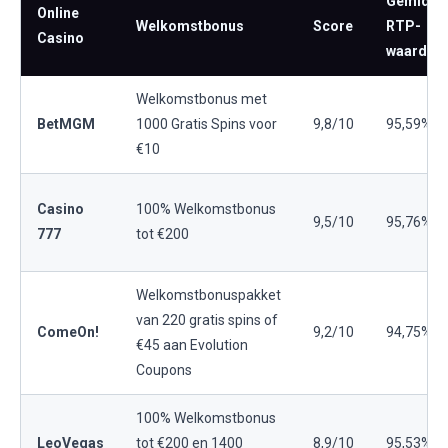
Gemidde
Online
Welkomstbonus
Score
RTP-
Casino
waarde
Welkomstbonus met
BetMGM
1000 Gratis Spins voor
9,8/10
95,59%
€10
Casino
100% Welkomstbonus
9,5/10
95,76%
777
tot €200
Welkomstbonuspakket
van 220 gratis spins of
ComeOn!
9,2/10
94,75%
€45 aan Evolution
Coupons
100% Welkomstbonus
LeoVegas
tot €200 en 1400
8,9/10
95,53%