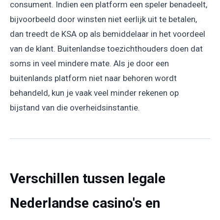
consument. Indien een platform een speler benadeelt,
bijvoorbeeld door winsten niet eerlijk uit te betalen,
dan treedt de KSA op als bemiddelaar in het voordeel
van de klant. Buitenlandse toezichthouders doen dat
soms in veel mindere mate. Als je door een
buitenlands platform niet naar behoren wordt
behandeld, kun je vaak veel minder rekenen op
bijstand van die overheidsinstantie.
Verschillen tussen legale
Nederlandse casino's en