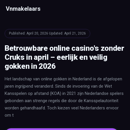
Vnmakelaars
Published: April 20, 2026
·
Updated: April 21, 2026
Betrouwbare online casino's zonder
Cruks in april – eerlijk en veilig
gokken in 2026
Het landschap van online gokken in Nederland is de afgelopen
jaren ingrijpend veranderd. Sinds de invoering van de Wet
Kansspelen op afstand (KOA) in 2021 zijn Nederlandse spelers
gebonden aan strenge regels die door de Kansspelautoriteit
worden gehandhaafd. Toch kiezen veel Nederlanders ervoor
om t