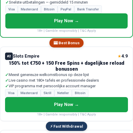
✓
Snelste uitbetalingen — gemiddeld 15 minuten
Visa
Mastercard
Bitcoin
PayPal
Bank Transfer
Play Now →
18+ | Gamble responsibly | T&C Apply
🎰 Best Bonus
Slots Empire
4.9
★
#2
150% tot €750 + 150 Free Spins + dagelijkse reload
bonussen
✓
Meest genereuze welkomstbonus op deze lijst
✓
Live casino met 180+ tafels en professionele dealers
✓
VIP programma met persoonlijke account manager
Visa
Mastercard
Skrill
Neteller
Bitcoin
Play Now →
18+ | Gamble responsibly | T&C Apply
⚡ Fast Withdrawal