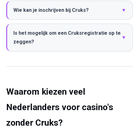
Wie kan je inschrijven bij Cruks?
▼
Is het mogelijk om een Cruksregistratie op te
▼
zeggen?
Waarom kiezen veel
Nederlanders voor casino's
zonder Cruks?