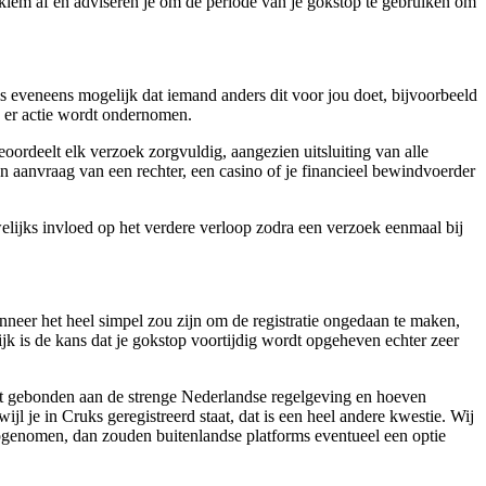
t klem af en adviseren je om de periode van je gokstop te gebruiken om
is eveneens mogelijk dat iemand anders dit voor jou doet, bijvoorbeeld
s er actie wordt ondernomen.
oordeelt elk verzoek zorgvuldig, aangezien uitsluiting van alle
n aanvraag van een rechter, een casino of je financieel bewindvoerder
elijks invloed op het verdere verloop zodra een verzoek eenmaal bij
neer het heel simpel zou zijn om de registratie ongedaan te maken,
tijk is de kans dat je gokstop voortijdig wordt opgeheven echter zeer
.
 niet gebonden aan de strenge Nederlandse regelgeving en hoeven
ijl je in Cruks geregistreerd staat, dat is een heel andere kwestie. Wij
opgenomen, dan zouden buitenlandse platforms eventueel een optie