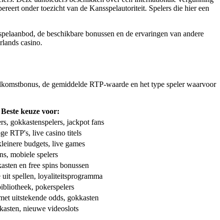
reert onder toezicht van de Kansspelautoriteit. Spelers die hier een
t spelaanbod, de beschikbare bonussen en de ervaringen van andere
rlands casino.
 welkomstbonus, de gemiddelde RTP-waarde en het type speler waarvoor
Beste keuze voor:
rs, gokkastenspelers, jackpot fans
 RTP's, live casino titels
leinere budgets, live games
ns, mobiele spelers
asten en free spins bonussen
uit spellen, loyaliteitsprogramma
ibliotheek, pokerspelers
met uitstekende odds, gokkasten
kasten, nieuwe videoslots