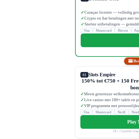
Curaçao licentie — volledig gev
✓
Crypto en fiat betalingen met in
✓
Snelste uitbetalingen — gemidd
✓
Visa
Mastercard
Bitcoin
Pa
🎰 Be
Slots Empire
#2
150% tot €750 + 150 Free
bon
Meest genereuze welkomstbonus 
✓
Live casino met 180+ tafels en p
✓
VIP programma met persoonlijk
✓
Visa
Mastercard
Skrill
Netel
Play
18+ | Gamble resp