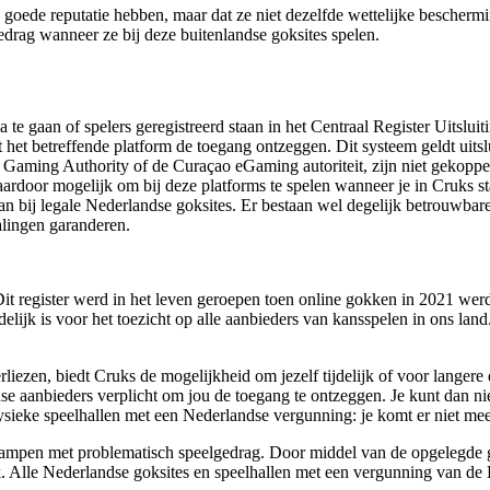
goede reputatie hebben, maar dat ze niet dezelfde wettelijke bescherm
gedrag wanneer ze bij deze buitenlandse goksites spelen.
 te gaan of spelers geregistreerd staan in het Centraal Register Uitslu
 moet het betreffende platform de toegang ontzeggen. Dit systeem geldt u
 Gaming Authority of de Curaçao eGaming autoriteit, zijn niet gekoppel
daardoor mogelijk om bij deze platforms te spelen wanneer je in Cruks st
n bij legale Nederlandse goksites. Er bestaan wel degelijk betrouwbare 
alingen garanderen.
Dit register werd in het leven geroepen toen online gokken in 2021 wer
ijk is voor het toezicht op alle aanbieders van kansspelen in ons land.
verliezen, biedt Cruks de mogelijkheid om jezelf tijdelijk of voor langer
andse aanbieders verplicht om jou de toegang te ontzeggen. Je kunt dan 
fysieke speelhallen met een Nederlandse vergunning: je komt er niet meer
kampen met problematisch speelgedrag. Door middel van de opgelegde 
. Alle Nederlandse goksites en speelhallen met een vergunning van de K