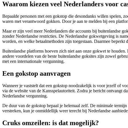
Waarom kiezen veel Nederlanders voor ca
Bepaalde personen met een gokstop die desondanks willen spelen, zoek
waren met verantwoord gokken. Door je aan te melden bij een platfor
Maar er zijn veel meer Nederlanders die accounts bij buitenlandse g
zonder Nederlandse restricties. De Nederlandse gokwetgeving is nam
worden, en welke betaalmethoden zijn toegestaan. Daarmee beperkt de 
Buitenlandse platforms hoeven zich niet aan onze gokwet te houden.
andere voordelen van de beste buitenlandse goksites zijn zowel gebruik
met een internationale vergunning.
Een gokstop aanvragen
Wanneer je vaststelt dat een gokstop noodzakelijk is voor jezelf of 
via de website van de Kansspelautoriteit. Zodra je bericht ontvangt da
Nederlandse vergunning.
De duur van de gokstop bepaal je helemaal zelf. De minimale termijn 
verstreken, kun je onmiddellijk weer terecht bij Nederlandse aanbiede
Cruks omzeilen: is dat mogelijk?