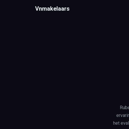
Vnmakelaars
Rube
ervari
het eva