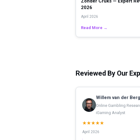
Zonder Cruks — Expert Re
2026
April 2026
Read More →
Reviewed By Our Exp
Willem van der Ber
Online Gambling Resear
iGaming Analyst
★★★★★
April 2026