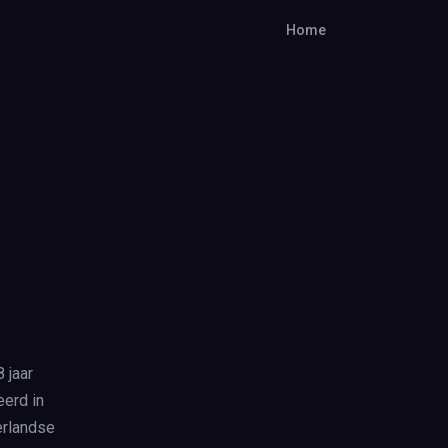
Home
 jaar
eerd in
erlandse