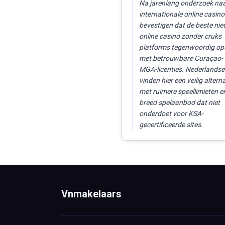
Na jarenlang onderzoek na
internationale online casino'
bevestigen dat de beste ni
online casino zonder cruks
platforms tegenwoordig op
met betrouwbare Curaçao- 
MGA-licenties. Nederlandse
vinden hier een veilig alterna
met ruimere speellimieten e
breed spelaanbod dat niet
onderdoet voor KSA-
gecertificeerde sites.
Vnmakelaars