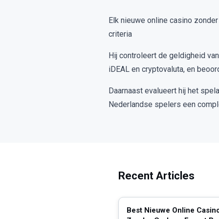
Elk nieuwe online casino zonder
criteria
Hij controleert de geldigheid va
iDEAL en cryptovaluta, en beoor
Daarnaast evalueert hij het spe
Nederlandse spelers een comple
Recent Articles
Best Nieuwe Online Casin