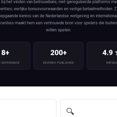
 bij het vinden van betrouwbare, niet-gereguleerde platforms me
centies, eerlijke bonusvoorwaarden en veilige betaalmethoden. Zi
iepgaande kennis van de Nederlandse wetgeving en internationa
icenties maakt hem een vertrouwde bron voor spelers die buit
willen spelen.
8+
200+
4.9
 EXPERIENCE
REVIEWS PUBLISHED
RATIN
🔍